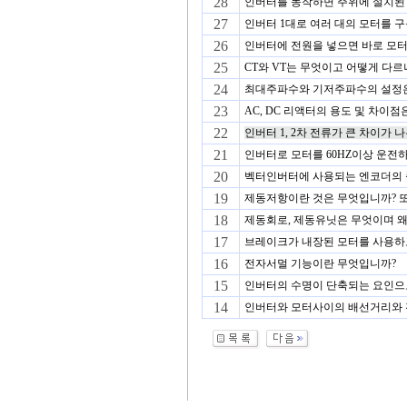
28
인버터를 동작하면 주위에 설치된 E
27
인버터 1대로 여러 대의 모터를 구
26
인버터에 전원을 넣으면 바로 모터
25
CT와 VT는 무엇이고 어떻게 다르
24
최대주파수와 기저주파수의 설정은 
23
AC, DC 리액터의 용도 및 차이
22
인버터 1, 2차 전류가 큰 차이가 
21
인버터로 모터를 60HZ이상 운전하
20
벡터인버터에 사용되는 엔코더의 종
19
제동저항이란 것은 무엇입니까? 또
18
제동회로, 제동유닛은 무엇이며 왜
17
브레이크가 내장된 모터를 사용하
16
전자서멀 기능이란 무엇입니까?
15
인버터의 수명이 단축되는 요인으로
14
인버터와 모터사이의 배선거리와 