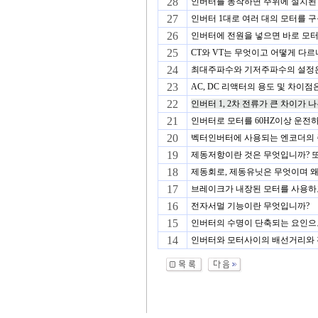
28
인버터를 동작하면 주위에 설치된 E
27
인버터 1대로 여러 대의 모터를 구
26
인버터에 전원을 넣으면 바로 모터
25
CT와 VT는 무엇이고 어떻게 다르
24
최대주파수와 기저주파수의 설정은 
23
AC, DC 리액터의 용도 및 차이
22
인버터 1, 2차 전류가 큰 차이가 
21
인버터로 모터를 60HZ이상 운전하
20
벡터인버터에 사용되는 엔코더의 종
19
제동저항이란 것은 무엇입니까? 또
18
제동회로, 제동유닛은 무엇이며 왜
17
브레이크가 내장된 모터를 사용하
16
전자서멀 기능이란 무엇입니까?
15
인버터의 수명이 단축되는 요인으로
14
인버터와 모터사이의 배선거리와 