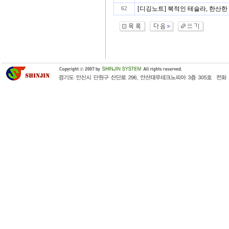
[디깅노트] 북적인 테슬라, 한산한
62