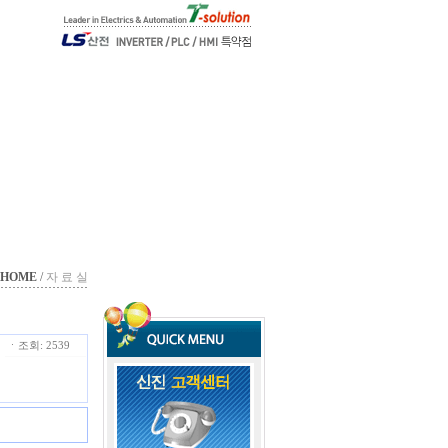
HOME
/
자 료 실
ㆍ조회: 2539