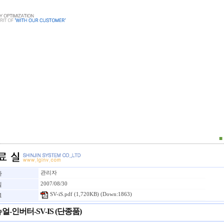
■
자
관리자
일
2007/08/30
SV-iS.pdf
(1,720KB) (Down:1863)
1
얼-인버터-SV-IS (단종품)