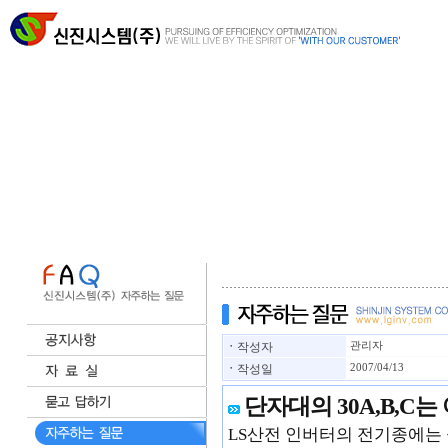
ㆍ
작성자
관리자
ㆍ
작성일
2007/04/13
단자대의 30A,B,C
LS산전 인버터의 전기종에는 공통