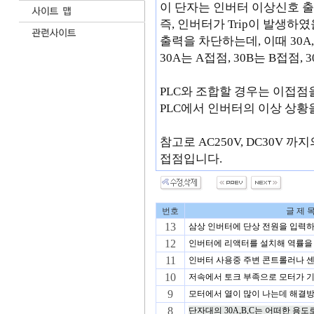
이 단자는 인버터 이상신호 
즉, 인버터가 Trip이 발생하
출력을 차단하는데, 이때 30A,
30A는 A접점, 30B는 B접점,
PLC와 조합할 경우는 이접
PLC에서 인버터의 이상 상황
참고로 AC250V, DC30V
접점입니다.
번호
글 제 
13
삼상 인버터에 단상 전원을 입력하
12
인버터에 리액터를 설치해 역률을 
11
인버터 사용중 주변 콘트롤러나 센
10
저속에서 토크 부족으로 모터가 기
9
모터에서 열이 많이 나는데 해결
8
단자대의 30A,B,C는 어떠한 용